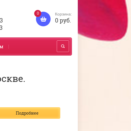
0
Корзина:
83
0 руб.
3
ам
скве.
Подробнее