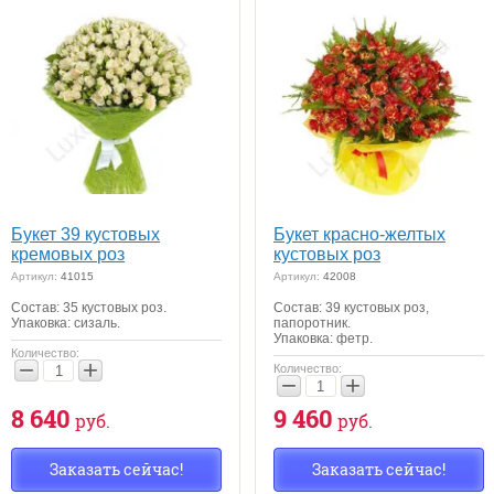
Букет 39 кустовых
Букет красно-желтых
кремовых роз
кустовых роз
Артикул:
41015
Артикул:
42008
Состав: 35 кустовых роз.
Состав: 39 кустовых роз,
Упаковка: сизаль.
папоротник.
Упаковка: фетр.
Количество:
−
+
Количество:
−
+
8 640
9 460
руб.
руб.
Заказать сейчас!
Заказать сейчас!