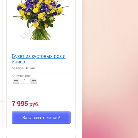
Букет из кустовых роз и
ириса
Артикул:
48144
Количество:
−
+
7 995
руб.
Заказать сейчас!