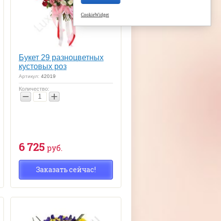
CookieWidget
Букет 29 разноцветных
кустовых роз
Артикул:
42019
Количество:
−
+
6 725
руб.
Заказать сейчас!