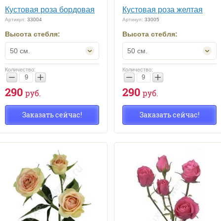
Кустовая роза бордовая
Кустовая роза желтая
Артикул:
33004
Артикул:
33005
Высота стебля:
Высота стебля:
50 см.
50 см.
Количество:
Количество:
−
+
−
+
290
290
руб.
руб.
Заказать сейчас!
Заказать сейчас!