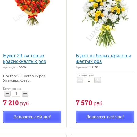
Букет 29 кустовых
Букет из белых ирисов и
красно-желтых роз
желтых роз
Артикул:
42009
Артикул:
48152
Количество:
Состав: 29 кустовых роз.
−
+
Упаковка: фетр.
Количество:
−
+
7 210
7 570
руб.
руб.
Заказать сейчас!
Заказать сейчас!