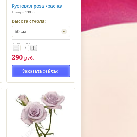
Кустовая роза красная
Артикул:
33006
Высота стебля:
50 см.
Количество:
−
+
290
руб.
Заказать сейчас!