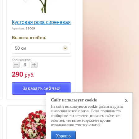
Кустовая роза сиреневая
Артикул:
33009
Высота стебля:
50 см.
Количество:
−
+
290
руб.
Заказать сейчас!
x
Сайт использует cookie
На сайте используются cookie-файлы и другие
аналогичные технологии. Если, прочитав это
сообщение, вы остаетесь на нашем сайте, это
означает, что вы не возражаете против
использования этих технологий.
Хорошо