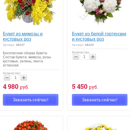
Букет из мимозы и
Букет из белой гортензии
кустовых роз
и кустовых роз
Артикул:
48237
Артикул:
48103
Количество:
Бесплатная сборка букета.
−
+
Состав букета: мимоза, розы
кустовые, зелень, лента
атласная.
Количество:
−
+
4 980
5 450
руб.
руб.
Заказать сейчас!
Заказать сейчас!