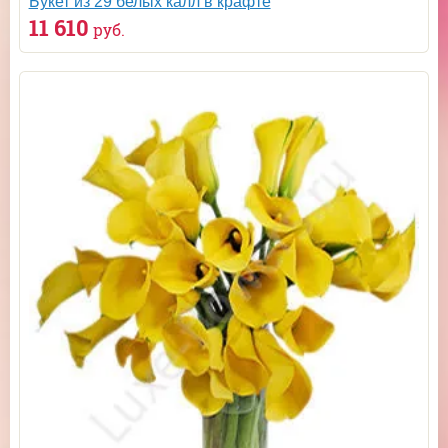
Букет из 29 белых калл в крафте
11 610
руб.